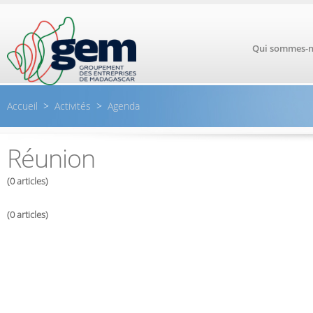
Aller au contenu principal
Qui sommes-n
Accueil
>
Activités
>
Agenda
Réunion
(0 articles)
(0 articles)