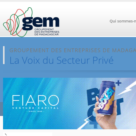
Aller au contenu principal
Qui sommes-n
GROUPEMENT DES ENTREPRISES DE MADAG
La Voix du Secteur Privé