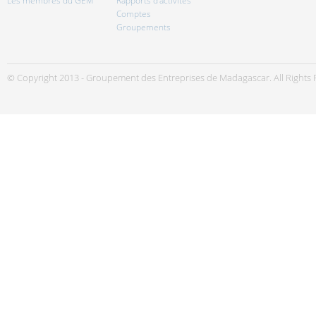
Les membres du GEM
Rapports d'activités
Comptes
Groupements
© Copyright 2013 - Groupement des Entreprises de Madagascar. All Rights