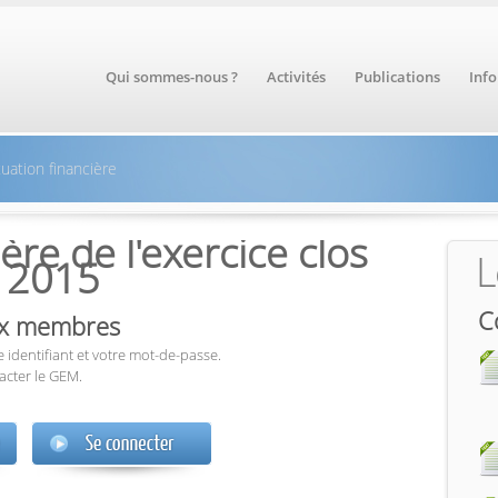
Qui sommes-nous ?
Activités
Publications
Inf
uation financière
ère de l'exercice clos
L
 2015
C
aux membres
 identifiant et votre mot-de-passe.
acter le GEM.