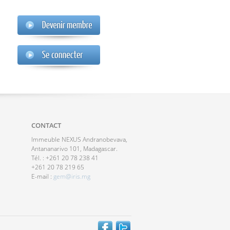
CONTACT
Immeuble NEXUS Andranobevava,
Antananarivo 101, Madagascar.
Tél. : +261 20 78 238 41
+261 20 78 219 65
E-mail :
gem@iris.mg