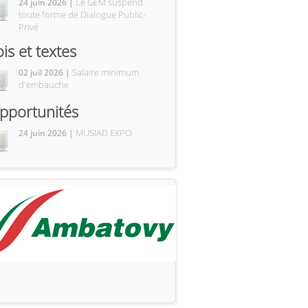
Le GEM suspend
24 juin 2026 |
toute forme de Dialogue Public-
Privé
ois et textes
Salaire minimum
02 juil 2026 |
d'embauche
pportunités
MUSIAD EXPO
24 juin 2026 |