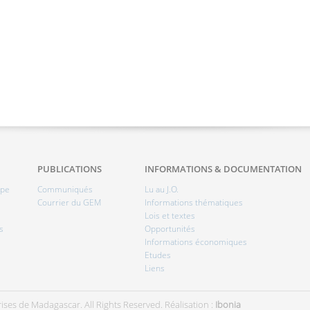
PUBLICATIONS
INFORMATIONS & DOCUMENTATION
ipe
Communiqués
Lu au J.O.
Courrier du GEM
Informations thématiques
Lois et textes
s
Opportunités
Informations économiques
Etudes
Liens
ises de Madagascar. All Rights Reserved.
Réalisation :
Ibonia