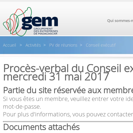
Aller au contenu principal
Qui sommes-n
Accueil
>
Activités
>
PV de réunions
>
Conseil exécutif
Procès-verbal du Conseil ex
mercredi 31 mai 2017
Partie du site réservée aux membr
Si vous êtes un membre, veuillez entrer votre ide
mot-de-passe.
Pour plus d'informations, vous pouvez contacter
Documents attachés