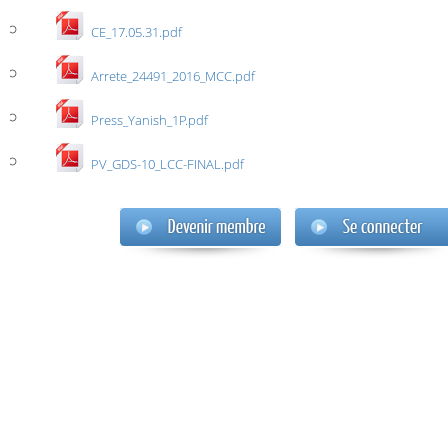
CE_17.05.31.pdf
Arrete_24491_2016_MCC.pdf
Press_Yanish_1P.pdf
PV_GDS-10_LCC-FINAL.pdf