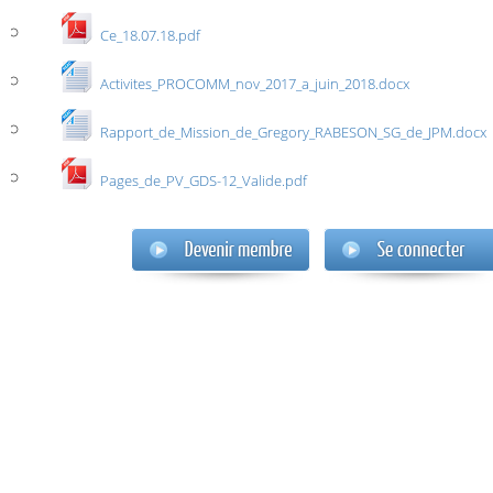
Ce_18.07.18.pdf
Activites_PROCOMM_nov_2017_a_juin_2018.docx
Rapport_de_Mission_de_Gregory_RABESON_SG_de_JPM.docx
Pages_de_PV_GDS-12_Valide.pdf