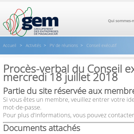
Aller au contenu principal
Qui sommes-n
Accueil
>
Activités
>
PV de réunions
>
Conseil exécutif
Procès-verbal du Conseil ex
mercredi 18 juillet 2018
Partie du site réservée aux membr
Si vous êtes un membre, veuillez entrer votre ide
mot-de-passe.
Pour plus d'informations, vous pouvez contacter
Documents attachés