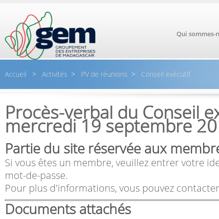
Aller au contenu principal
Qui sommes-n
Accueil
>
Activités
>
PV de réunions
>
Conseil exécutif
Procès-verbal du Conseil ex
mercredi 19 septembre 2
Partie du site réservée aux membr
Si vous êtes un membre, veuillez entrer votre ide
mot-de-passe.
Pour plus d'informations, vous pouvez contacter
Documents attachés