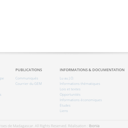
PUBLICATIONS
INFORMATIONS & DOCUMENTATION
ipe
Communiqués
Lu au J.O.
Courrier du GEM
Informations thématiques
Lois et textes
s
Opportunités
Informations économiques
Etudes
Liens
ises de Madagascar. All Rights Reserved.
Réalisation :
Ibonia