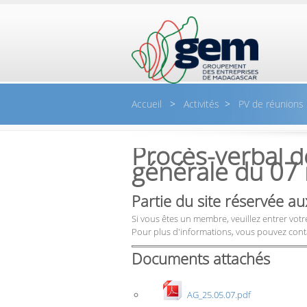
Aller au contenu principal
Accueil
>
Activités
>
PV de réunions
Procès-verbal d
générale du 07
Partie du site réservée 
Si vous êtes un membre, veuillez entrer votre
Pour plus d'informations, vous pouvez cont
Documents attachés
AG_25.05.07.pdf