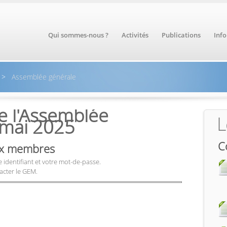
Qui sommes-nous ?
Activités
Publications
Inf
>
Assemblée générale
e l'Assemblée
L
 mai 2025
C
aux membres
 identifiant et votre mot-de-passe.
acter le GEM.