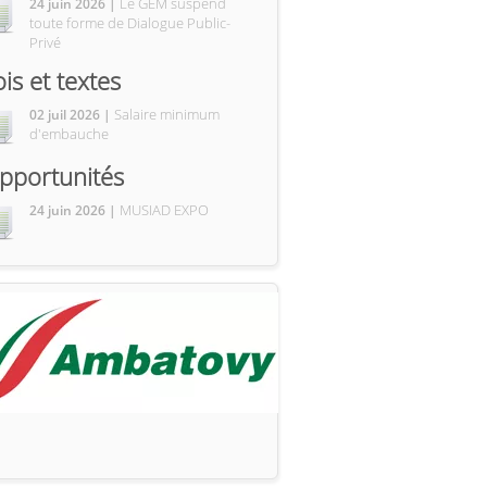
Le GEM suspend
24 juin 2026 |
toute forme de Dialogue Public-
Privé
ois et textes
Salaire minimum
02 juil 2026 |
d'embauche
pportunités
MUSIAD EXPO
24 juin 2026 |