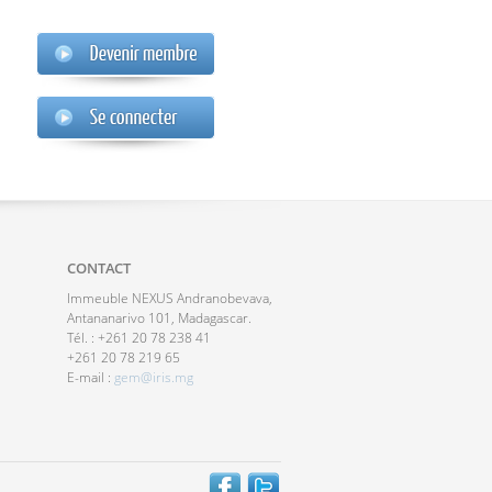
CONTACT
Immeuble NEXUS Andranobevava,
Antananarivo 101, Madagascar.
Tél. : +261 20 78 238 41
+261 20 78 219 65
E-mail :
gem@iris.mg