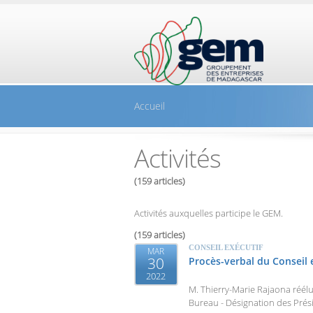
Aller au contenu principal
Accueil
Activités
(159 articles)
Activités auxquelles participe le GEM.
(159 articles)
CONSEIL EXÉCUTIF
MAR
30
Procès-verbal du Conseil 
2022
M. Thierry-Marie Rajaona réél
Bureau - Désignation des Prés