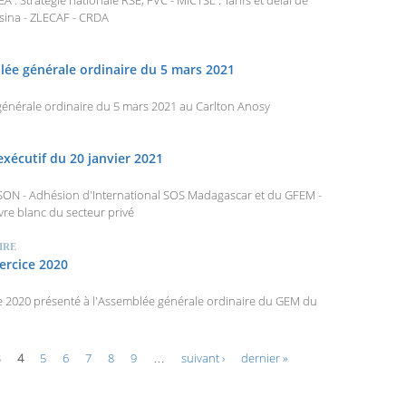
 : Stratégie nationale RSE, FVC - MICTSL : Tarifs et délai de
ina - ZLECAF - CRDA
lée générale ordinaire du 5 mars 2021
générale ordinaire du 5 mars 2021 au Carlton Anosy
exécutif du 20 janvier 2021
ISON - Adhésion d'International SOS Madagascar et du GFEM -
vre blanc du secteur privé
IRE
xercice 2020
ice 2020 présenté à l'Assemblée générale ordinaire du GEM du
3
4
5
6
7
8
9
…
suivant ›
dernier »