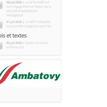
Le GPM réaffirme
08 juil 2026 |
son engagement en faveur de la
sécurité énergétique à
Madagascar
Le GEFP interpelle
01 juil 2026 |
les autorités malgaches et le FMI
ois et textes
Salaire minimum
02 juil 2026 |
d'embauche