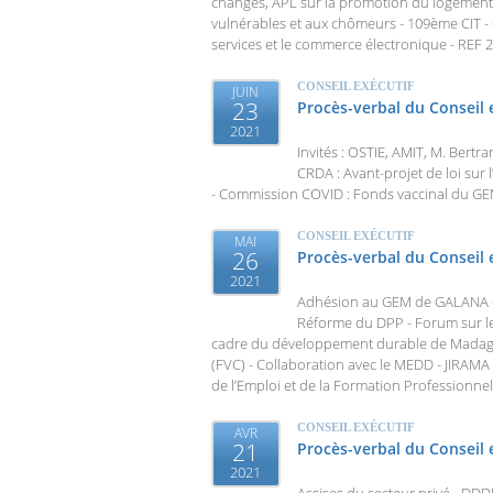
changes, APL sur la promotion du logement, 
vulnérables et aux chômeurs - 109ème CIT -
services et le commerce électronique - REF
CONSEIL EXÉCUTIF
JUIN
23
Procès-verbal du Conseil 
2021
Invités : OSTIE, AMIT, M. Bertr
CRDA : Avant-projet de loi sur 
- Commission COVID : Fonds vaccinal du GE
CONSEIL EXÉCUTIF
MAI
26
Procès-verbal du Conseil e
2021
Adhésion au GEM de GALANA - P
Réforme du DPP - Forum sur le 
cadre du développement durable de Madagas
(FVC) - Collaboration avec le MEDD - JIRAMA
de l’Emploi et de la Formation Professionnel
CONSEIL EXÉCUTIF
AVR
21
Procès-verbal du Conseil 
2021