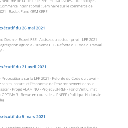
Réforme de la loi sur le PPP - Social : Aides aux employés
 Commerce International : Séminaire sur le commerce de
 2021 - Basket Fund GEM KERE
exécutif du 26 mai 2021
and Desmier Expert RSE - Assises du secteur privé - LFR 2021 -
l’agrégation agricole - 109ème CIT - Refonte du Code du travail
M -
xécutif du 21 avril 2021
ropositions sur la LFR 2021 - Refonte du Code du travail -
capital naturel et l’économie de l’environnement dans le
car - Projet ALAMINO - Projet SUNREF - Fond Vert Climat
 : OPTIMA 3 - Revue en cours de la PNEFP (Politique Nationale
le)
exécutif du 5 mars 2021