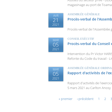
Assises du secteur privé - DDDEA
magasinage au port de Toamas
ASSEMBLÉE GÉNÉRALE
AVR
21
Procès-verbal de l'Assemb
2021
Procès-verbal de l'Assemblée 
CONSEIL EXÉCUTIF
MAR
05
Procès-verbal du Conseil 
2021
Intervention du Pr Victor HAR
Refonte du Code du travail - Li
ASSEMBLÉE GÉNÉRALE ORDINA
MAR
05
Rapport d'activités de l'e
2021
Rapport d'activités de l'exerc
5 mars 2021 au Carlton Anosy
Pages
« premier
‹ précédent
1
2