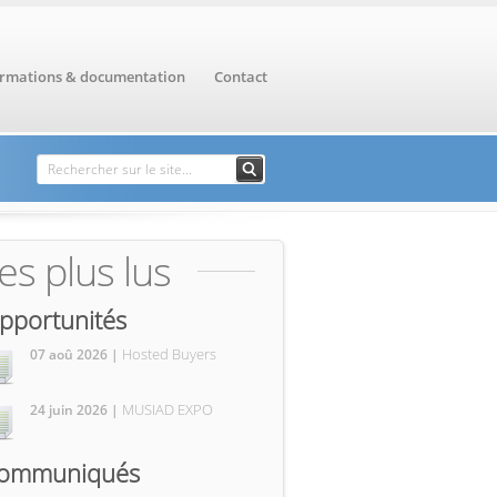
ormations & documentation
Contact
Formulaire de
Rechercher
recherche
es plus lus
pportunités
Hosted Buyers
07 aoû 2026 |
MUSIAD EXPO
24 juin 2026 |
ommuniqués