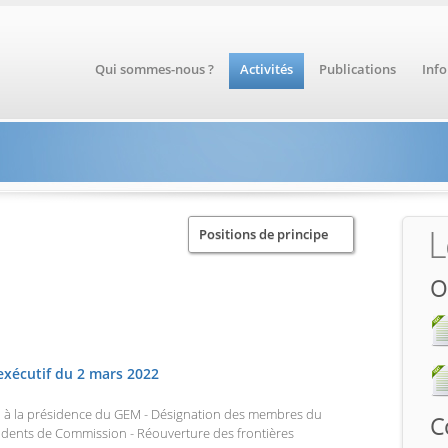
Qui sommes-nous ?
Activités
Publications
Inf
L
Positions de principe
PV de réunions
O
Agenda
Rapports d'activités
exécutif du 2 mars 2022
Comptes
u à la présidence du GEM - Désignation des membres du
Groupements
C
idents de Commission - Réouverture des frontières