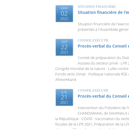
SITUATION FINANCIÈRE
MAR
02
Situation financière de l'
2022
Situation financière de l'exerc
présentés à l'Assemblée génér
CONSEIL EXÉCUTIF
SEP
22
Procès-verbal du Conseil e
2021
Comité de préparation du Dial
Assises du secteur privé - LFR
Congrès mondial de la nature - Lutte contr
Fonds verts climat - Politique nationale RSE 
Afreximbank
CONSEIL EXÉCUTIF
JUIL
21
Procès-verbal du Conseil 
2021
Intervention du Président de 
CHANDARANA, de SAHANALA et 
la République - COVID : Vaccination du secteu
fiscales de la LFR 2021, Préparation de la LFI