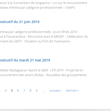
car à la Convention de Singapour - Loi sur le recouvrement
- Salaires minima par catégorie professionnelle - CNAPS
exécutif du 21 juin 2019
inima par catégorie professionnelle - Jours fériés 2019 -
al à Fianarantsoa - Rencontre avec le MEDEF - Célébration du
rsaire du GEFP - Situation au Port de Toamasina -
exécutif du mardi 21 mai 2019
Netter Madagascar rejoint le GEM - LFR 2019 - Projet de loi
 recouvrement des avoirs illicites - Nouvelles des groupements -
3
4
5
6
7
8
9
…
suivant ›
dernier »