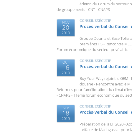
édition du Forum du secteur p
de groupements - CNT - CNAPS
CONSEIL EXÉCUTIF
NOV
20
Procès-verbal du Conseil 
2019
Groupe Dounia et Base Toliara
premières HS - Rencontre ME
Forum économique du secteur privé africain 
CONSEIL EXÉCUTIF
OCT
16
Procès-verbal du Conseil 
2019
Buy Your Way rejoint le GEM - 
douane - Rencontre avec le Mini
Réformes pour l’amélioration du climat d’in
- CNAPS - 11ème forum économique du secte
CONSEIL EXÉCUTIF
SEP
18
Procès-verbal du Conseil e
2019
Préparation de la LF 2020 - Aco
tarifaire de Madagascar pour la