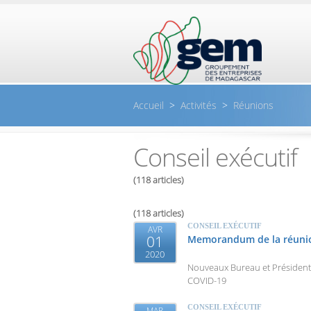
Aller au contenu principal
Accueil
>
Activités
>
Réunions
Conseil exécutif
(118 articles)
(118 articles)
CONSEIL EXÉCUTIF
AVR
01
Memorandum de la réunion
2020
Nouveaux Bureau et Président
COVID-19
CONSEIL EXÉCUTIF
MAR