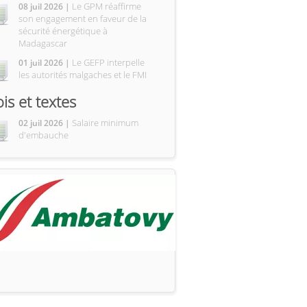
Le GPM réaffirme
08 juil 2026 |
son engagement en faveur de la
sécurité énergétique à
Madagascar
Le GEFP interpelle
01 juil 2026 |
les autorités malgaches et le FMI
ois et textes
Salaire minimum
02 juil 2026 |
d'embauche