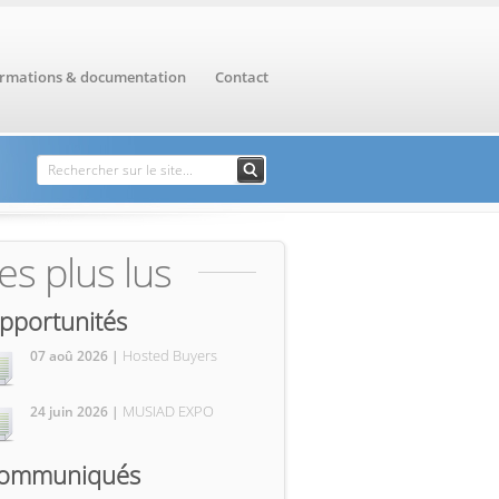
ormations & documentation
Contact
Formulaire de
Rechercher
recherche
es plus lus
pportunités
Hosted Buyers
07 aoû 2026 |
MUSIAD EXPO
24 juin 2026 |
ommuniqués