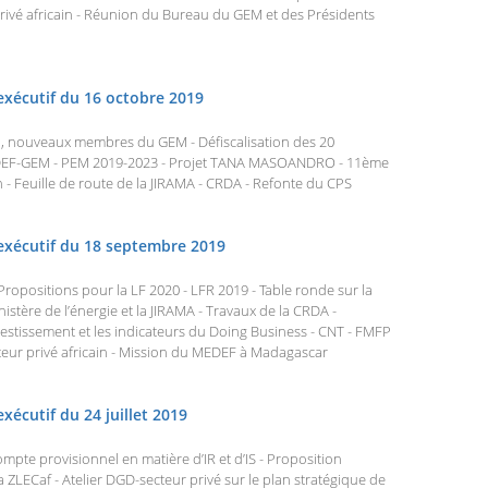
rivé africain - Réunion du Bureau du GEM et des Présidents
exécutif du 16 octobre 2019
, nouveaux membres du GEM - Défiscalisation des 20
DEF-GEM - PEM 2019-2023 - Projet TANA MASOANDRO - 11ème
- Feuille de route de la JIRAMA - CRDA - Refonte du CPS
exécutif du 18 septembre 2019
Propositions pour la LF 2020 - LFR 2019 - Table ronde sur la
stère de l’énergie et la JIRAMA - Travaux de la CRDA -
vestissement et les indicateurs du Doing Business - CNT - FMFP
ur privé africain - Mission du MEDEF à Madagascar
xécutif du 24 juillet 2019
mpte provisionnel en matière d’IR et d’IS - Proposition
 ZLECaf - Atelier DGD-secteur privé sur le plan stratégique de