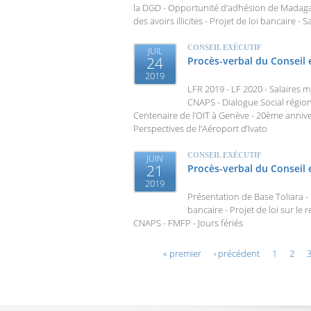
la DGD - Opportunité d’adhésion de Madagas
des avoirs illicites - Projet de loi bancaire 
CONSEIL EXÉCUTIF
JUIL
24
Procès-verbal du Conseil 
2019
LFR 2019 - LF 2020 - Salaires m
CNAPS - Dialogue Social région
Centenaire de l’OIT à Genève - 20ème annive
Perspectives de l’Aéroport d’Ivato
CONSEIL EXÉCUTIF
JUIN
21
Procès-verbal du Conseil 
2019
Présentation de Base Toliara - 
bancaire - Projet de loi sur le
CNAPS - FMFP - Jours fériés
Pages
« premier
‹ précédent
1
2