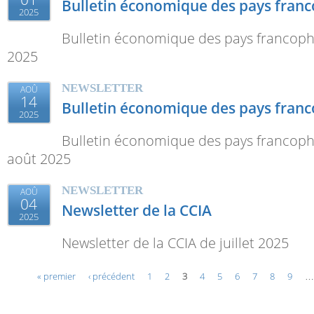
Bulletin économique des pays fran
2025
Bulletin économique des pays francop
2025
NEWSLETTER
AOÛ
14
Bulletin économique des pays fran
2025
Bulletin économique des pays francophon
août 2025
NEWSLETTER
AOÛ
04
Newsletter de la CCIA
2025
Newsletter de la CCIA de juillet 2025
Pages
« premier
‹ précédent
1
2
3
4
5
6
7
8
9
…