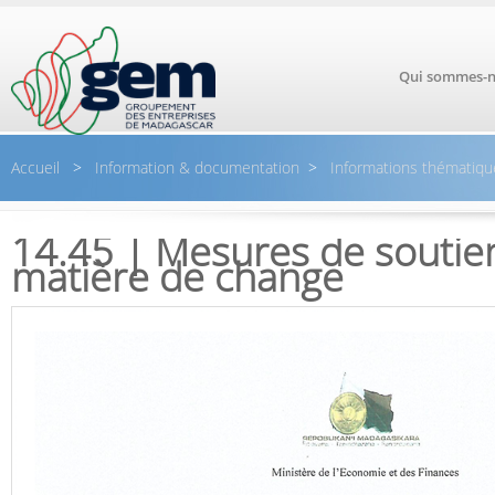
Aller au contenu principal
Qui sommes-n
Accueil
>
Information & documentation
>
Informations thématiqu
14.45 | Mesures de soutie
matière de change