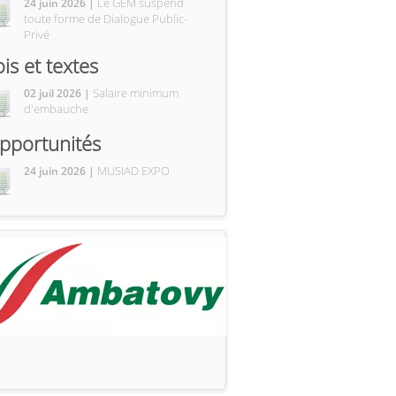
Le GEM suspend
24 juin 2026 |
toute forme de Dialogue Public-
Privé
ois et textes
Salaire minimum
02 juil 2026 |
d'embauche
pportunités
MUSIAD EXPO
24 juin 2026 |