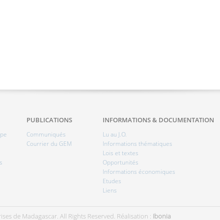
PUBLICATIONS
INFORMATIONS & DOCUMENTATION
ipe
Communiqués
Lu au J.O.
Courrier du GEM
Informations thématiques
Lois et textes
s
Opportunités
Informations économiques
Etudes
Liens
ises de Madagascar. All Rights Reserved.
Réalisation :
Ibonia