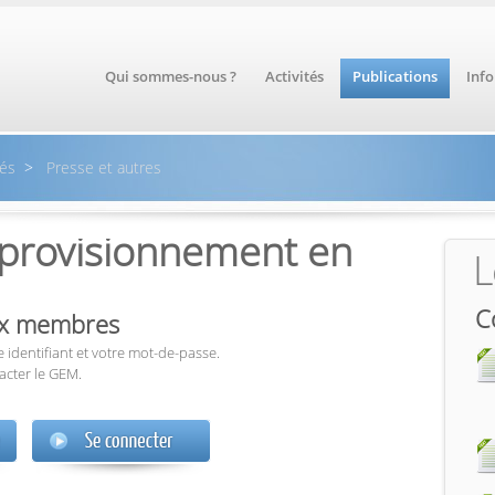
Qui sommes-nous ?
Activités
Publications
Inf
és
>
Presse et autres
approvisionnement en
L
C
aux membres
 identifiant et votre mot-de-passe.
acter le GEM.