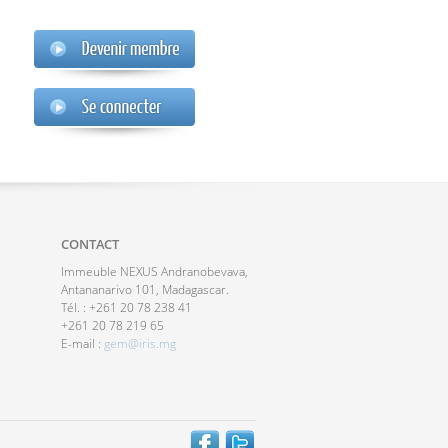
CONTACT
Immeuble NEXUS Andranobevava,
Antananarivo 101, Madagascar.
Tél. : +261 20 78 238 41
+261 20 78 219 65
E-mail :
gem@iris.mg