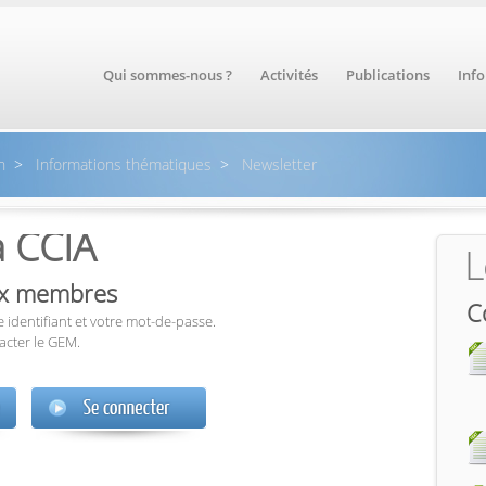
Qui sommes-nous ?
Activités
Publications
Inf
n
>
Informations thématiques
>
Newsletter
a CCIA
L
aux membres
C
 identifiant et votre mot-de-passe.
acter le GEM.