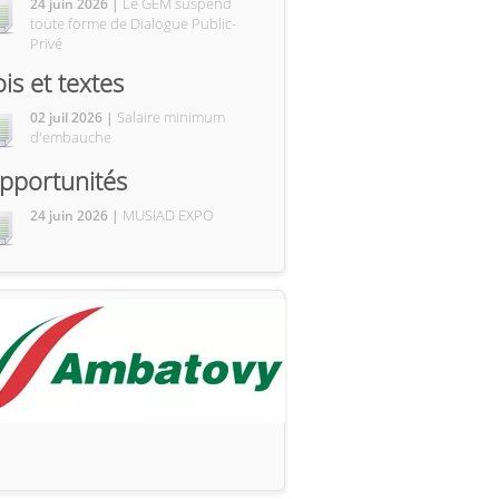
Le GEM suspend
24 juin 2026 |
toute forme de Dialogue Public-
Privé
ois et textes
Salaire minimum
02 juil 2026 |
d'embauche
pportunités
MUSIAD EXPO
24 juin 2026 |