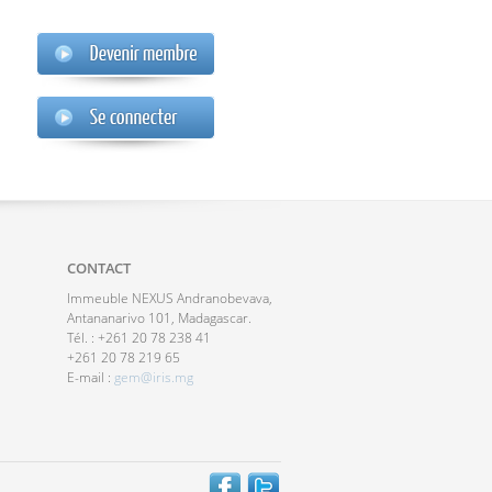
CONTACT
Immeuble NEXUS Andranobevava,
Antananarivo 101, Madagascar.
Tél. : +261 20 78 238 41
+261 20 78 219 65
E-mail :
gem@iris.mg