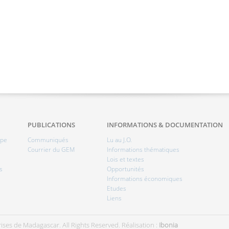
PUBLICATIONS
INFORMATIONS & DOCUMENTATION
ipe
Communiqués
Lu au J.O.
Courrier du GEM
Informations thématiques
Lois et textes
s
Opportunités
Informations économiques
Etudes
Liens
ises de Madagascar. All Rights Reserved.
Réalisation :
Ibonia