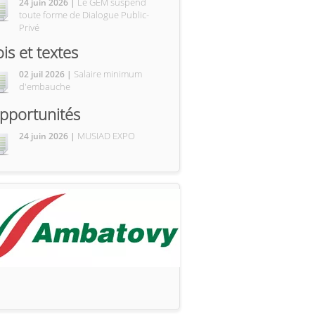
Le GEM suspend
24 juin 2026 |
toute forme de Dialogue Public-
Privé
ois et textes
Salaire minimum
02 juil 2026 |
d'embauche
pportunités
MUSIAD EXPO
24 juin 2026 |