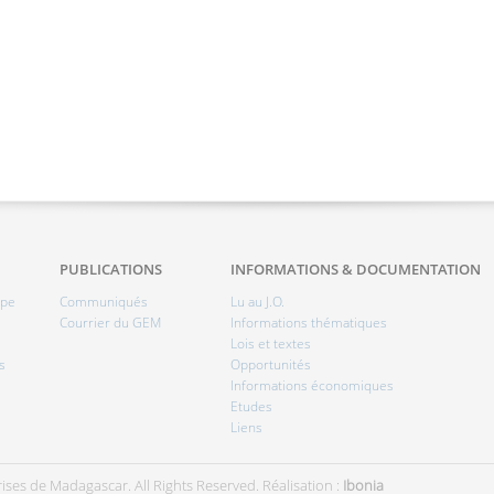
PUBLICATIONS
INFORMATIONS & DOCUMENTATION
ipe
Communiqués
Lu au J.O.
Courrier du GEM
Informations thématiques
Lois et textes
s
Opportunités
Informations économiques
Etudes
Liens
ises de Madagascar. All Rights Reserved.
Réalisation :
Ibonia