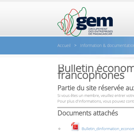
Aller au contenu principal
Accueil
>
Information & documentatio
Bulletin écono
francophones
Partie du site réservée 
Si vous êtes un membre, veuillez entrer votre
Pour plus d'informations, vous pouvez cont
Documents attachés
Bulletin_dinformation_econo