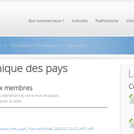
Qui sommes-nous ?
Activités
Publications
Inf
n
>
Informations thématiques
>
Newsletter
mique des pays
L
C
aux membres
 identifiant et votre mot-de-passe.
acter le GEM.
mique_des_pays_francophones_2025.02.10-23_APF.pdf