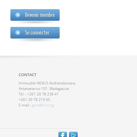
CONTACT
Immeuble NEXUS Andranobevava,
Antananarivo 101, Madagascar.
Tél. : +261 20 78 238 41
+261 20 78 219 65
E-mail :
gem@iris.mg