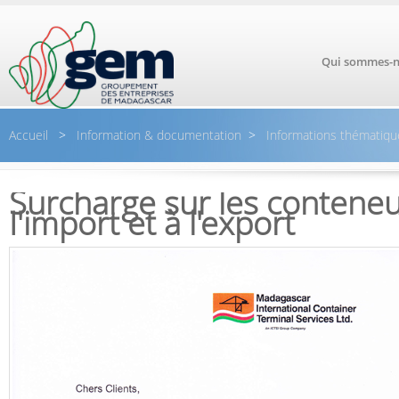
Aller au contenu principal
Qui sommes-n
Accueil
>
Information & documentation
>
Informations thématiqu
Surcharge sur les conteneu
I'import et à l'export