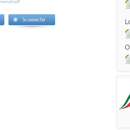
_manuel.pdf
L
O