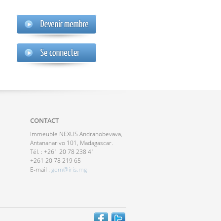
CONTACT
Immeuble NEXUS Andranobevava,
Antananarivo 101, Madagascar.
Tél. : +261 20 78 238 41
+261 20 78 219 65
E-mail :
gem@iris.mg