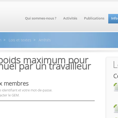
Qui sommes-nous ?
Activités
Publications
Inf
n
>
Lois et textes
>
Arrêtés
e poids maximum pour
L
uel par un travailleur
C
aux membres
 identifiant et votre mot-de-passe.
acter le GEM.