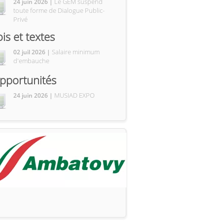
Le GEM suspend
24 juin 2026 |
toute forme de Dialogue Public-
Privé
ois et textes
Salaire minimum
02 juil 2026 |
d'embauche
pportunités
MUSIAD EXPO
24 juin 2026 |