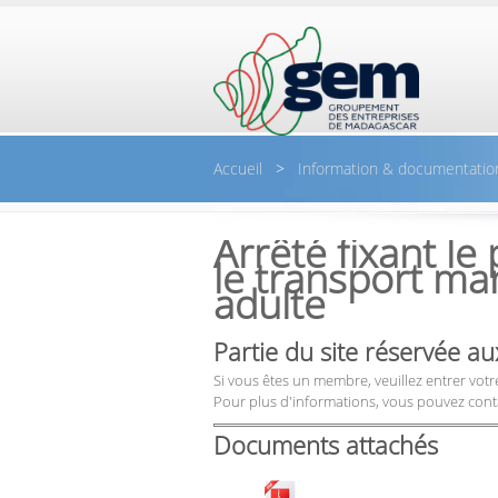
Aller au contenu principal
Accueil
>
Information & documentatio
Arrêté fixant l
le transport man
adulte
Partie du site réservée 
Si vous êtes un membre, veuillez entrer votre
Pour plus d'informations, vous pouvez cont
Documents attachés