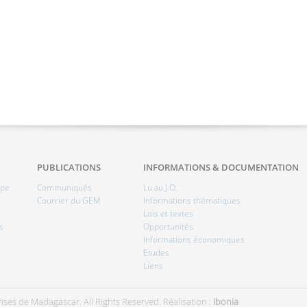
PUBLICATIONS
INFORMATIONS & DOCUMENTATION
ipe
Communiqués
Lu au J.O.
Courrier du GEM
Informations thématiques
Lois et textes
s
Opportunités
Informations économiques
Etudes
Liens
ises de Madagascar. All Rights Reserved.
Réalisation :
Ibonia