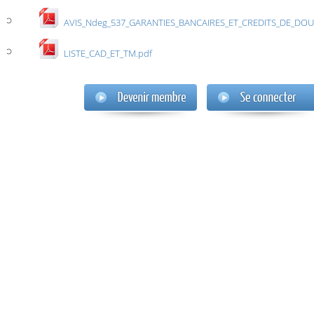
AVIS_Ndeg_537_GARANTIES_BANCAIRES_ET_CREDITS_DE_DOU
LISTE_CAD_ET_TM.pdf