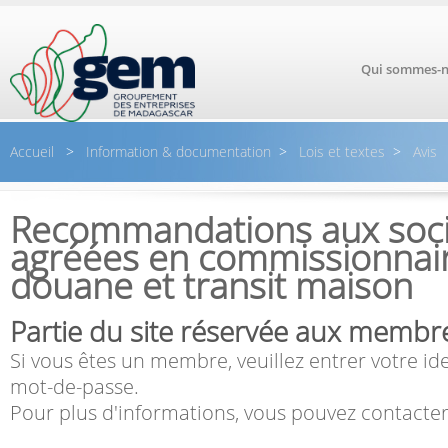
Aller au contenu principal
Qui sommes-n
Accueil
>
Information & documentation
>
Lois et textes
>
Avis
Recommandations aux soci
agréées en commissionnai
douane et transit maison
Partie du site réservée aux membr
Si vous êtes un membre, veuillez entrer votre ide
mot-de-passe.
Pour plus d'informations, vous pouvez contacter