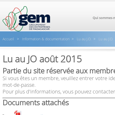
Aller au contenu principal
Qui sommes-n
Accueil
>
Information & documentation
>
Lu au J.O.
>
Lu au J.O.
Lu au JO août 2015
Partie du site réservée aux membr
Si vous êtes un membre, veuillez entrer votre ide
mot-de-passe.
Pour plus d'informations, vous pouvez contacter
Documents attachés