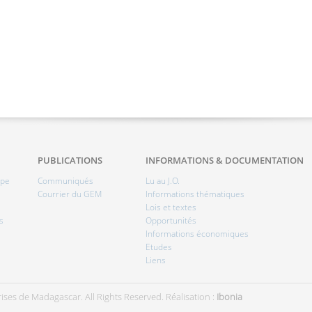
PUBLICATIONS
INFORMATIONS & DOCUMENTATION
ipe
Communiqués
Lu au J.O.
Courrier du GEM
Informations thématiques
Lois et textes
s
Opportunités
Informations économiques
Etudes
Liens
ises de Madagascar. All Rights Reserved.
Réalisation :
Ibonia