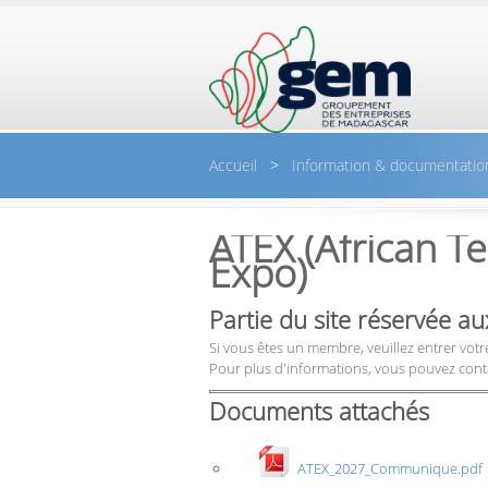
Aller au contenu principal
Accueil
>
Information & documentatio
ATEX (African T
Expo)
Partie du site réservée 
Si vous êtes un membre, veuillez entrer votre
Pour plus d'informations, vous pouvez cont
Documents attachés
ATEX_2027_Communique.pdf