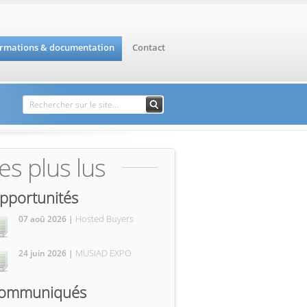
ormations & documentation
Contact
Formulaire de
Rechercher
recherche
es plus lus
pportunités
Hosted Buyers
07 aoû 2026 |
MUSIAD EXPO
24 juin 2026 |
ommuniqués