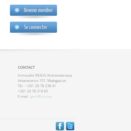
CONTACT
Immeuble NEXUS Andranobevava,
Antananarivo 101, Madagascar.
Tél. : +261 20 78 238 41
+261 20 78 219 65
E-mail :
gem@iris.mg