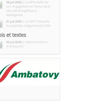
Le GPM réaffirme
08 juil 2026 |
son engagement en faveur de la
sécurité énergétique à
Madagascar
Le GEFP interpelle
01 juil 2026 |
les autorités malgaches et le FMI
ois et textes
Salaire minimum
02 juil 2026 |
d'embauche