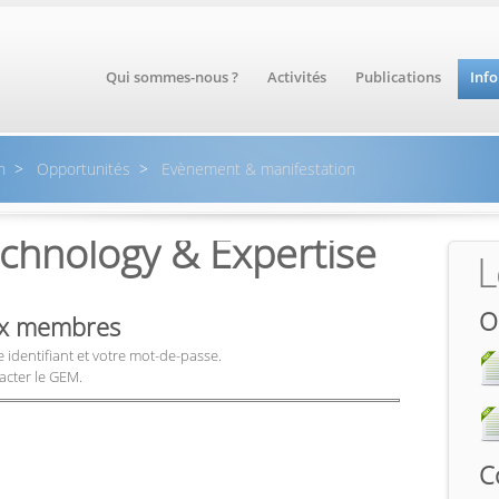
Qui sommes-nous ?
Activités
Publications
Inf
n
>
Opportunités
>
Evènement & manifestation
echnology & Expertise
L
O
aux membres
 identifiant et votre mot-de-passe.
acter le GEM.
C