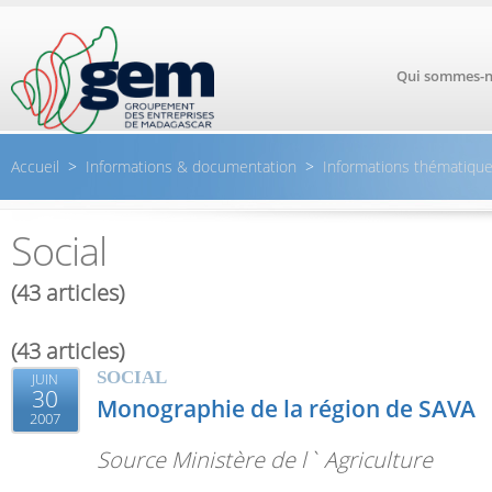
Aller au contenu principal
Qui sommes-n
Accueil
>
Informations & documentation
>
Informations thématiqu
Social
(43 articles)
(43 articles)
SOCIAL
JUIN
30
Monographie de la région de SAVA
2007
Source Ministère de l` Agriculture