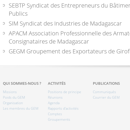
SEBTP
Syndicat des Entrepreneurs du Bâtimen
Publics
SIM
Syndicat des Industries de Madagascar
APACM
Association Professionnelle des Armat
Consignataires de Madagascar
GEGM
Groupement des Exportateurs de Girof
QUI SOMMES-NOUS ?
ACTIVITÉS
PUBLICATIONS
Missions
Positions de principe
Communiqués
Poids du GEM
Réunions
Courrier du GEM
Organisation
Agenda
Les membres du GEM
Rapports d'activités
Comptes
Groupements