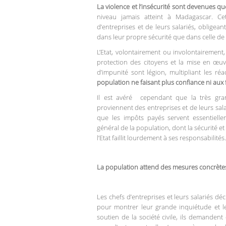
La violence et l’insécurité sont devenues q
niveau jamais atteint à Madagascar. Ce
d’entreprises et de leurs salariés, obligea
dans leur propre sécurité que dans celle de l
L’Etat, volontairement ou involontairement,
protection des citoyens et la mise en œuvr
d’impunité sont légion, multipliant les ré
population ne faisant plus confiance ni aux fo
Il est avéré cependant que la très gran
proviennent des entreprises et de leurs sa
que les impôts payés servent essentiellem
général de la population, dont la sécurité e
l’Etat faillit lourdement à ses responsabilités.
La population attend des mesures concrètes :
Les chefs d’entreprises et leurs salariés d
pour montrer leur grande inquiétude et le
soutien de la société civile, ils demandent 