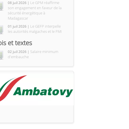
Le GPM réaffirme
08 juil 2026 |
son engagement en faveur de la
sécurité énergétique à
Madagascar
Le GEFP interpelle
01 juil 2026 |
les autorités malgaches et le FMI
ois et textes
Salaire minimum
02 juil 2026 |
d'embauche