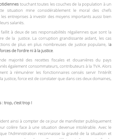
uotidiennes
touchant toutes les couches de la population à un
tte situation mine considérablement le moral des chefs
nt les entreprises à investir des moyens importants aussi bien
eurs salariés.
 faillit à deux de ses responsabilités régaliennes que sont la
e de la justice. La corruption grandissante aidant, les cas
actions de plus en plus nombreuses de justice populaire, l
a
rces de l’ordre ni à la justice
.
de majorité des recettes fiscales et douanières du pays
lariés également consommateurs, contributeurs à la TVA. Alors
ent à rémunérer les fonctionnaires censés servir l’intérêt
t la justice, force est de constater que dans ces deux domaines,
 trop, c’est trop !
écident ainsi à compter de ce jour de manifester publiquement
ur colère face à une situation devenue intolérable. Avec le
que l’Administration reconnaisse la gravité de la situation et