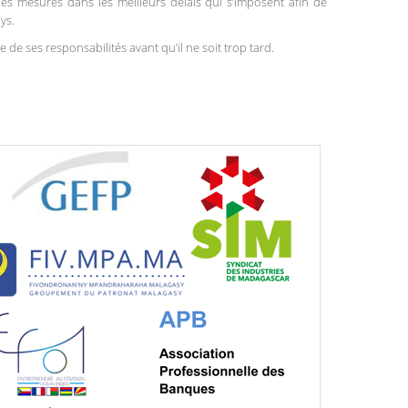
 les mesures dans les meilleurs délais qui s’imposent afin de
ys.
e de ses responsabilités avant qu’il ne soit trop tard.