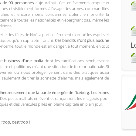
s de 90 personnes
aujourd’hui. Ces enlèvements crapuleux
inés et visiblement formés à l’usage des armes, commandités
tifiés et encore moins condamnés ciblent en priorité la
ctement à toutes les nationalités et n’épargnant pas, même les
ditions.
ille des fêtes de Noël a particulièrement marqué les esprits et
stiques qu’un cap a été franchi.
Ces bandits n’ont plus aucune
L
oncerné, tout le monde est en danger, à tout moment, en tout
le business d’une mafia
dont les ramifications sembleraient
aire et politique, créant une situation de terreur nationale. Si
uverner ou nous protéger versent dans des pratiques aussi
on seulement de tirer la sonnette d’alarme, mais également de
lheureusement que la partie émergée de l’iceberg. Les zones
 Des petits malfrats enlèvent et rançonnent les villageois pour
és et des véhicules pillés en pleine capitale en plein jour.
 trop, c’est trop !