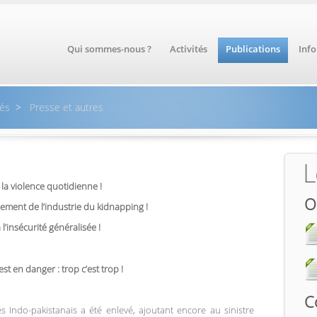
Qui sommes-nous ?
Activités
Publications
Inf
és
>
Presse et autres
L
 la violence quotidienne !
O
ement de l’industrie du kidnapping !
 l’insécurité généralisée !
t en danger : trop c’est trop !
C
 Indo-pakistanais a été enlevé, ajoutant encore au sinistre