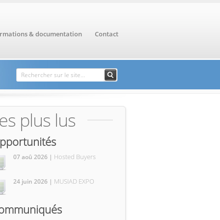
ormations & documentation
Contact
Formulaire de
Rechercher
recherche
es plus lus
pportunités
Hosted Buyers
07 aoû 2026 |
MUSIAD EXPO
24 juin 2026 |
ommuniqués