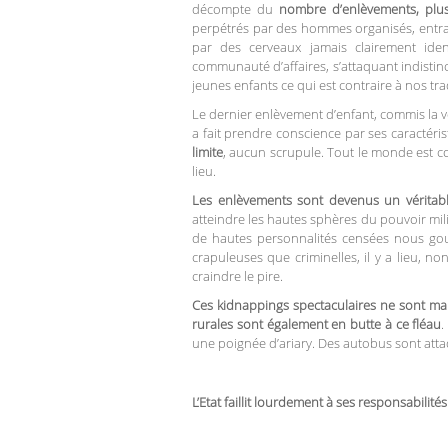
décompte du
nombre d’enlèvements, plu
perpétrés par des hommes organisés, entra
par des cerveaux jamais clairement iden
communauté d’affaires, s’attaquant indistin
jeunes enfants ce qui est contraire à nos tra
Le dernier enlèvement d’enfant, commis la ve
a fait prendre conscience par ses caractéri
limite
, aucun scrupule. Tout le monde est c
lieu.
Les enlèvements sont devenus un véritab
atteindre les hautes sphères du pouvoir milit
de hautes personnalités censées nous go
crapuleuses que criminelles, il y a lieu, n
craindre le pire.
Ces kidnappings spectaculaires ne sont ma
rurales sont également en butte à ce fléau
.
une poignée d’ariary. Des autobus sont attaqu
L’Etat faillit lourdement à ses responsabilités :