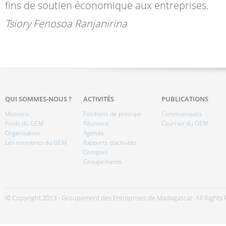
fins de soutien économique aux entreprises.
Tsiory Fenosoa Ranjanirina
QUI SOMMES-NOUS ?
ACTIVITÉS
PUBLICATIONS
Missions
Positions de principe
Communiqués
Poids du GEM
Réunions
Courrier du GEM
Organisation
Agenda
Les membres du GEM
Rapports d'activités
Comptes
Groupements
© Copyright 2013 - Groupement des Entreprises de Madagascar. All Rights