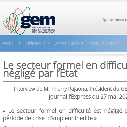
Aller au contenu principal
Qui sommes-n
Accueil
>
Publications
>
Communiqués
>
Presse et autres
Le secteur formel en difficu
négligé par l’Etat
Interview de M. Thierry Rajaona, Président du G
journal l’Express du 27 mai 20
«
Le secteur formel en difficulté est négligé 
période de crise d’ampleur inédite »