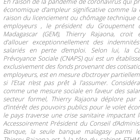
En raison de la pandémie de coronavirus qui 
économique d’ampleur significative comme la c
raison du licenciement ou chômage technique d
employeurs , le président du Groupement d
Madagascar (GEM), Thierry Rajaona, croit e
d’allouer exceptionnellement des indemnit
salariés en perte d’emploi. Selon lui, la C
Prévoyance Sociale (CNAPS) qui est un établiss
exclusivement des fonds provenant des cotisati
employeurs, est en mesure d’octroyer partiellem
si l’Etat n’est pas prêt à l’assumer. Considéra
comme une mesure sociale en faveur des sala
secteur formel, Thierry Rajaona déplore par 
d’intérêt des pouvoirs publics pour le volet éc
le pays traverse une crise sanitaire impactant l
Accessoirement Président du Conseil d’Adminis
Banque, la seule banque malagasy parmi les
Thierry Rajaona est à la tête du cabinet FTHM