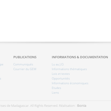
PUBLICATIONS
INFORMATIONS & DOCUMENTATION
ipe
Communiqués
Lu au J.O.
Courrier du GEM
Informations thématiques
Lois et textes
s
Opportunités
Informations économiques
Etudes
Liens
ises de Madagascar. All Rights Reserved.
Réalisation :
Ibonia