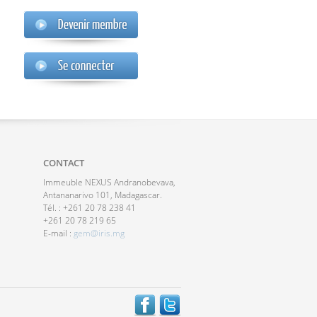
CONTACT
Immeuble NEXUS Andranobevava,
Antananarivo 101, Madagascar.
Tél. : +261 20 78 238 41
+261 20 78 219 65
E-mail :
gem@iris.mg