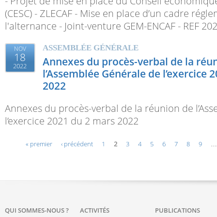
- Projet de mise en place du Conseil économique,
(CESC) - ZLECAF - Mise en place d’un cadre régl
l'alternance - Joint-venture GEM-ENCAF - REF 20
ASSEMBLÉE GÉNÉRALE
NOV
18
Annexes du procès-verbal de la réu
2022
l’Assemblée Générale de l’exercice 
2022
Annexes du procès-verbal de la réunion de l’As
l’exercice 2021 du 2 mars 2022
Pages
« premier
‹ précédent
1
2
3
4
5
6
7
8
9
…
QUI SOMMES-NOUS ?
ACTIVITÉS
PUBLICATIONS