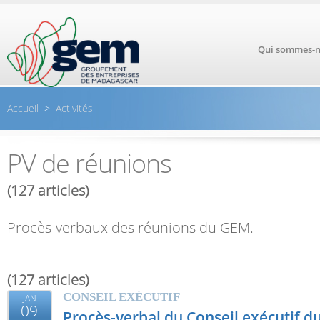
Aller au contenu principal
Qui sommes-n
Accueil
>
Activités
PV de réunions
(127 articles)
Procès-verbaux des réunions du GEM.
(127 articles)
CONSEIL EXÉCUTIF
JAN
09
Procès-verbal du Conseil exécutif 