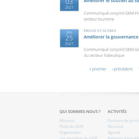
03
Améliorer le soutien au s
2021
Communiqué conjoint GEM-FHOR
secteur tourisme
PRESSE ET AUTRES
JAN
25
Améliorer la gouvernance 
2021
Communiqué conjoint GEM-GAPC
du secteur halieutique
Pages
« premier
‹ précédent
QUI SOMMES-NOUS ?
ACTIVITÉS
Missions
Positions de princ
Poids du GEM
Réunions
Organisation
Agenda
Les membres du GEM
Rapports d'activité