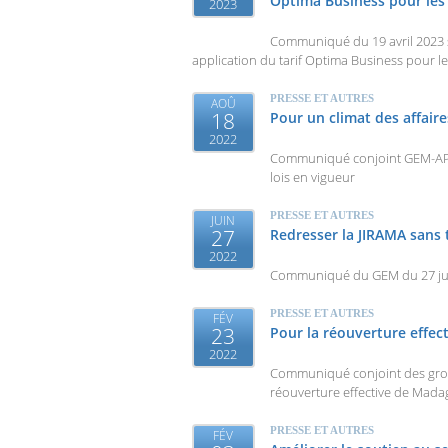
Optima Business pour les 
2023
Communiqué du 19 avril 2023 su
application du tarif Optima Business pour le
PRESSE ET AUTRES
AOÛ
18
Pour un climat des affaire
2022
Communiqué conjoint GEM-APB d
lois en vigueur
PRESSE ET AUTRES
JUIN
27
Redresser la JIRAMA sans 
2022
Communiqué du GEM du 27 juin 
PRESSE ET AUTRES
FÉV
23
Pour la réouverture effe
2022
Communiqué conjoint des group
réouverture effective de Mad
PRESSE ET AUTRES
FÉV