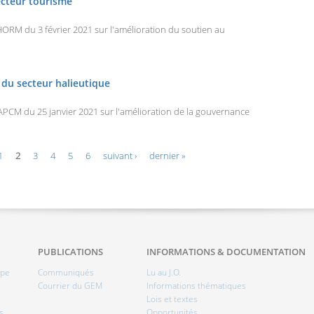
ecteur tourisme
M du 3 février 2021 sur l'amélioration du soutien au
du secteur halieutique
M du 25 janvier 2021 sur l'amélioration de la gouvernance
1
2
3
4
5
6
suivant ›
dernier »
PUBLICATIONS
INFORMATIONS & DOCUMENTATION
ipe
Communiqués
Lu au J.O.
Courrier du GEM
Informations thématiques
Lois et textes
s
Opportunités