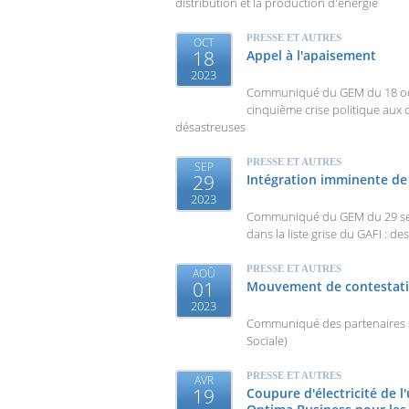
distribution et la production d'énergie
PRESSE ET AUTRES
OCT
18
Appel à l'apaisement
2023
Communiqué du GEM du 18 octo
cinquième crise politique au
désastreuses
PRESSE ET AUTRES
SEP
29
Intégration imminente de 
2023
Communiqué du GEM du 29 sep
dans la liste grise du GAFI : 
PRESSE ET AUTRES
AOÛ
01
Mouvement de contestati
2023
Communiqué des partenaires s
Sociale)
PRESSE ET AUTRES
AVR
19
Coupure d'électricité de l