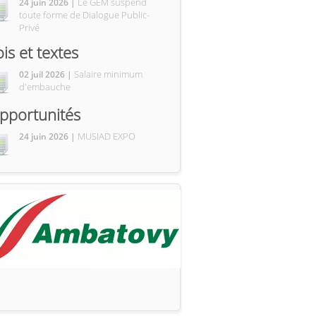
Le GEM suspend
24 juin 2026 |
toute forme de Dialogue Public-
Privé
ois et textes
Salaire minimum
02 juil 2026 |
d'embauche
pportunités
MUSIAD EXPO
24 juin 2026 |