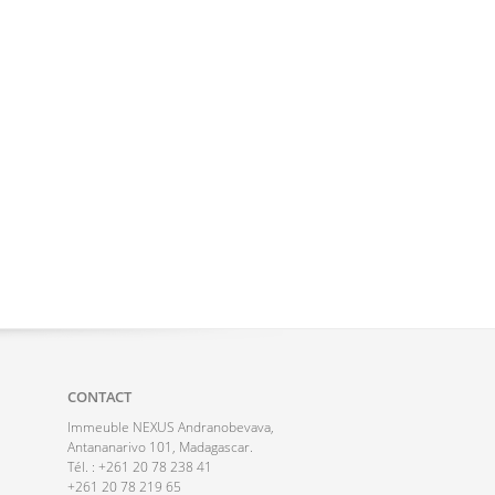
CONTACT
Immeuble NEXUS Andranobevava,
Antananarivo 101, Madagascar.
Tél. : +261 20 78 238 41
+261 20 78 219 65