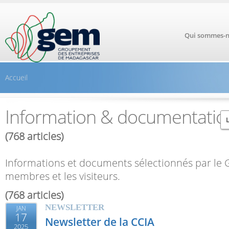
Aller au contenu principal
Qui sommes-n
Accueil
Information & documentatio
L
(768 articles)
L
Informations et documents sélectionnés par le 
membres et les visiteurs.
(768 articles)
NEWSLETTER
JAN
17
Newsletter de la CCIA
2025