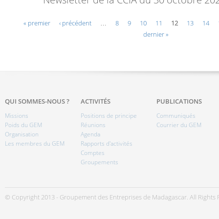
Pages
« premier
‹ précédent
…
8
9
10
11
12
13
14
dernier »
QUI SOMMES-NOUS ?
ACTIVITÉS
PUBLICATIONS
Missions
Positions de principe
Communiqués
Poids du GEM
Réunions
Courrier du GEM
Organisation
Agenda
Les membres du GEM
Rapports d'activités
Comptes
Groupements
© Copyright 2013 - Groupement des Entreprises de Madagascar. All Rights