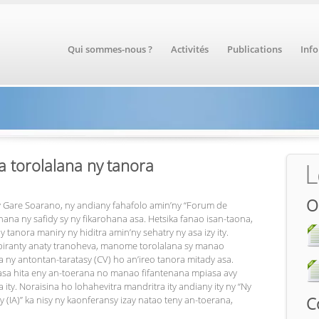
Qui sommes-nous ?
Activités
Publications
Inf
torolalana ny tanora
L
O
y Gare Soarano, ny andiany fahafolo amin’ny “Forum de
linana ny safidy sy ny fikarohana asa. Hetsika fanao isan-taona,
tanora maniry ny hiditra amin’ny sehatry ny asa izy ity.
piranty anaty tranoheva, manome torolalana sy manao
a ny antontan-taratasy (CV) ho an’ireo tanora mitady asa.
nasa hita eny an-toerana no manao fifantenana mpiasa avy
a ity. Noraisina ho lohahevitra mandritra ity andiany ity ny “Ny
C
ly (IA)” ka nisy ny kaonferansy izay natao teny an-toerana,