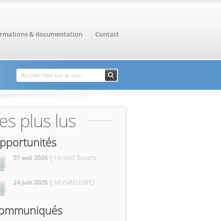
ormations & documentation
Contact
Formulaire de
Rechercher
recherche
es plus lus
pportunités
Hosted Buyers
07 aoû 2026 |
MUSIAD EXPO
24 juin 2026 |
ommuniqués