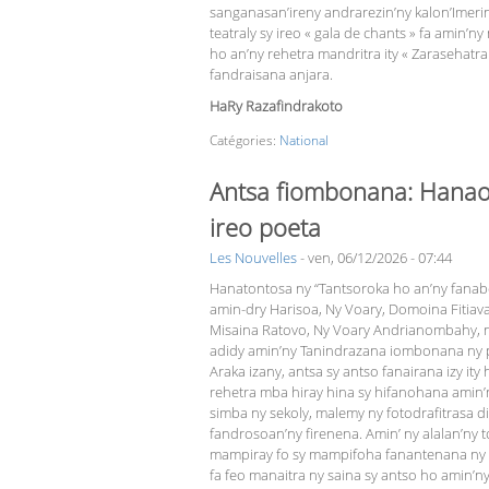
sanganasan’ireny andrarezin’ny kalon’Imerin
teatraly sy ireo « gala de chants » fa amin’
ho an’ny rehetra mandritra ity « Zarasehatra 
fandraisana anjara.
HaRy Razafindrakoto
Catégories:
National
Antsa fiombonana: Hanao
ireo poeta
Les Nouvelles
-
ven, 06/12/2026 - 07:44
Hanatontosa ny “Tantso­ro­ka ho an’ny fana
amin-dry Harisoa, Ny Voary, Do­moina Fitiav
Misaina Ratovo, Ny Voary Andrianom­bahy, n
adidy amin’ny Tanindrazana iombonana ny po
Araka izany, antsa sy antso fanairana izy i
rehetra mba hiray hina sy hifanohana amin’n
simba ny sekoly, malemy ny fotodrafitrasa d
fandrosoan’ny firenena. Amin’ ny alalan’ny 
mampiray fo sy mampifoha fanantenana ny zav
fa feo manaitra ny saina sy antso ho amin’