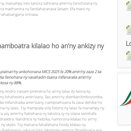
aona, manampy ireo tanora sahirana amin’ny fanohizana ny
atra matihanina ny fandaharanasa Sesam. Efa maro ny
a nahatsangana orinasa.
L
mboatra kilalao ho an’ny ankizy ny
iainan’ny ankohonana MICS 2025 fa 20% amin’ny zaza 2 ka
sika famohana ny vavahadin-tsaina mifanaraka amin’ny
 kosa ny 88%.
y Andro iraisam-pirenena ho an’ny lalao ity taona ity.
” ny lohahevitra amin’izany. Tao amin’ny distrikan’Ambovombe,
sika mifandraika amin’izany, nampisehoana fa zava-dehibe ho
tana ny lalao. Tsy mampiala voly fotsiny ny lalao fa manampy ny
ra azy amin’ny fiatrehana ny tahotra sy ny olana samihafa
aikitra. Nandritra ny hetsika, namorona kilalao ho an’ny
 ny skoto. Tsy manana fahafahana hividy kilalao ny
fivelomana, raha ny hita. Miantoka amin’ny fitomboana ara-