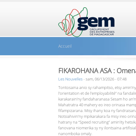
Aller au contenu principal
Accueil
FIKAROHANA ASA : Omena 
Les Nouvelles
-
sam, 06/13/2026 - 07:48
Tontosaina anio sy rahampitso, etsy amin’n
l’orientation et de l’employabilité” na fanda
karakarain’ny fandaharanasa Sesam ho an’ny 
Mahatratra 40 mahery eo ireo orinasa mam
fifampizarana. Misy ihany koa ny fandraisan
Notsiahivin’ny mpikarakara fa misy ireo ori
hatrany na “Speed recruiting” amin’ity hetsik
fanovana niomerika sy ny ilontsaina artifisia
nanomboka omaly.