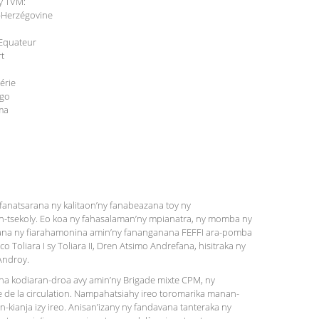
ny TVM:
e-Herzégovine
 Equateur
rt
érie
ngo
ma
fanatsarana ny kalitaon’ny fanabeazana toy ny
an-tsekoly. Eo koa ny fahasalaman’ny mpianatra, ny momba ny
nana ny fiarahamonina amin’ny fananganana FEFFI ara-pomba
 Toliara I sy Toliara II, Dren Atsimo Andrefana, hisitraka ny
 Androy.
na kodiaran-droa avy amin’ny Brigade mixte CPM, ny
 de la circulation. Nampahatsiahy ireo toromarika manan-
-kianja izy ireo. Anisan’izany ny fandavana tanteraka ny