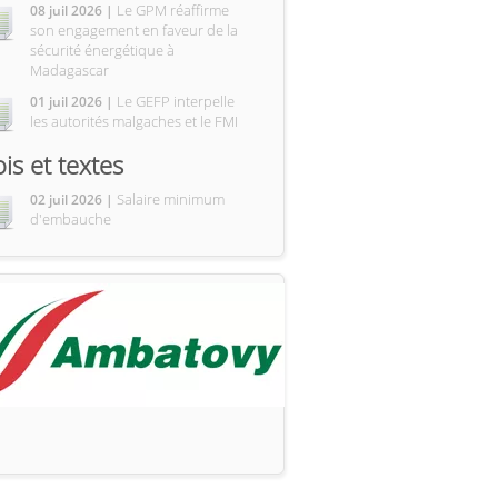
Le GPM réaffirme
08 juil 2026 |
son engagement en faveur de la
sécurité énergétique à
Madagascar
Le GEFP interpelle
01 juil 2026 |
les autorités malgaches et le FMI
ois et textes
Salaire minimum
02 juil 2026 |
d'embauche