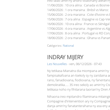
Ireo lalao amin’ny andro voalohany alefan’
11/06/2026 : 10 ora alina : Canada vs Bosni
14/06/2026 : 1 ora maraina : Brésil vs Maroc
15/06/2026 : 2 ora maraina : Cote d’Ivoire vs
15/06/2026 : 7 ora alina : Espagne vs Cap-Ve
16/06/2026 : 10 ora alina : France vs Sénégal
17/06/2026 : 4 ora maraina : Argentine vs Alg
17/06/2026 : 8 ora alina : Portugal vs RD Co
18/06/2026 : 2 ora maraina : Ghana vs Pana
Catégories:
National
INDRAY MIJERY
Les Nouvelles
-
ven, 06/12/2026 - 07:43
Ny tetikasa Mianatra dia miompana amin’ny 
fampisakafoana an-tsekoly sy ny zaridaina 
rano, fanadiovana, fiodiovana, ny fanenta
demokratika…. 35 ireo sekoly ao amin’ny Cisco
tetikasa noho ny fihitarana taorian’ny Dren
Nihaona ireo mpitandro filaminana mitaingi
Compagnie d’intervention ary ny Compagnie
danja amin’ny fanatanterahana ny asa eny an