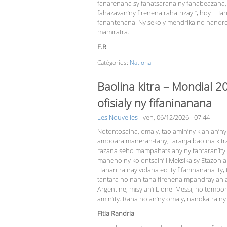
fanarenana sy fanatsarana ny fanabeazana, 
fahazavan’ny firenena rahatrizay “, hoy i H
fanantenana. Ny sekoly mendrika no hanore
mamiratra.
F.R
Catégories:
National
Baolina kitra – Mondial 2
ofisialy ny fifaninanana
Les Nouvelles
-
ven, 06/12/2026 - 07:44
Notontosaina, omaly, tao amin’ny kianjan’n
amboara maneran-tany, taranja baolina kitra
razana seho mampahatsiahy ny tantaran’ity fi
maneho ny kolontsain’ i Meksika sy Eta­zo­nia
Haharitra iray volana eo ity fifaninanana ity
tantara no nahitana firenena mpandray anjar
Argentine, misy an’i Lionel Messi, no tompo
amin’ity. Raha ho an’ny omaly, nanokatra ny l
Fitia Randria