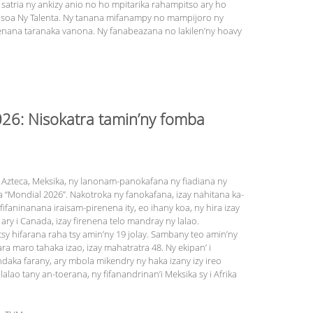
satria ny ankizy anio no ho mpitarika rahampitso ary ho
arisoa Ny Talenta. Ny tanana mifanampy no mampijoro ny
nana taranaka vanona. Ny fanabeazana no lakilen’ny hoavy
026: Nisokatra tamin’ny fomba
y Azteca, Meksika, ny lanonam-panokafana ny fiadiana ny
 “Mondial 2026”. Nakotroka ny fanokafana, izay nahitana ka­
faninanana iraisam-pirenena ity, eo ihany koa, ny hira izay
 ary i Canada, izay firenena telo mandray ny lalao.
, tsy hifarana raha tsy amin’ny 19 jolay. Sambany teo amin’ny
a maro tahaka izao, izay mahatratra 48. Ny ekipan’ i
ndaka farany, ary mbola mikendry ny haka izany izy ireo
alao tany an-toerana, ny fifanandrinan’i Meksika sy i Afrika