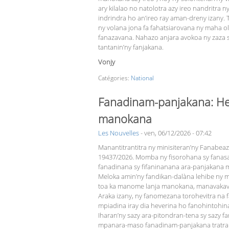
ary kilalao no natolotra azy ireo nandritra 
indrindra ho an’ireo ray aman-dreny izany. 
ny volana jona fa fahatsiarovana ny maha ol
fanazavana. Nahazo anjara avokoa ny zaza s
tantanin’ny fanjakana.
Vonjy
Catégories:
National
Fanadinam-panjakana: Hel
manokana
Les Nouvelles
-
ven, 06/12/2026 - 07:42
Manantitrantitra ny minisiteran’ny Fanabe
19437/2026. Momba ny fisorohana sy fanasaz
fanadinana sy fifaninanana ara-panjakana m
Meloka amin’ny fandikan-dalàna lehibe ny mp
toa ka manome lanja manokana, manavakava
Araka izany, ny fanomezana torohevitra 
mpiadina iray dia heverina ho fanohintohi
Iharan’ny sazy ara-pitondran-tena sy sazy f
mpanara-maso fanadinam-panjakana tratra