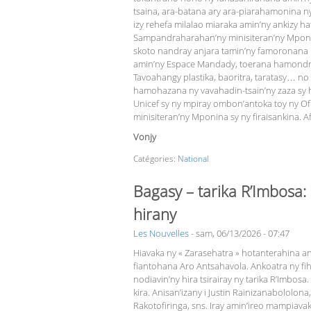
tsaina, ara-batana ary ara-piarahamonina n
izy rehefa milalao miaraka amin’ny ankizy h
Sampan­draharahan’ny minisiteran’ny Mponina 
skoto nandray anjara tamin’ny famoronana 
amin’ny Espace Mandady, toerana hamondron
Tavoa­hangy plastika, baoritra, taratasy… n
hamohazana ny vavahadin-tsain’ny zaza sy h
Unicef sy ny mpiray ombon’antoka toy ny Ofi
minisiteran’ny Mponina sy ny firaisankina. A
Vonjy
Catégories:
National
Bagasy – tarika R’Imbosa
hirany
Les Nouvelles
-
sam, 06/13/2026 - 07:47
Hiavaka ny « Zarasehatra » hotanterahina an
fiantohana Aro Antsahavola. Ankoatra ny fih
nodiavin’ny hira tsirairay ny tarika R’Imbo
kira. Anisan’izany i Justin Rainizanabololo
Rakotofiringa, sns. Iray amin’ireo mampiava