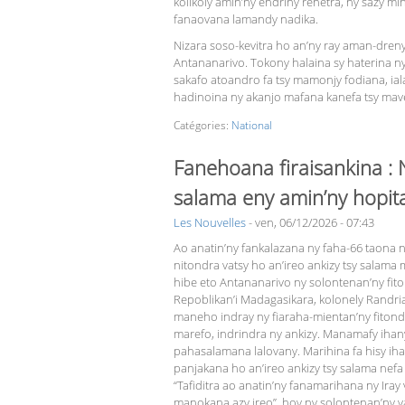
kolikoly amin’ny endriny rehetra, ny sazy mi
fanaovana lamandy nadika.
Nizara soso-kevitra ho an’ny ray aman-dre
Antananarivo. Tokony halaina sy haterina ny 
sakafo atoandro fa tsy mamonjy fodiana, ia
hadinoina ny akanjo mafana kanefa tsy mav
Catégories:
National
Fanehoana firaisankina : 
salama eny amin’ny hopita
Les Nouvelles
-
ven, 06/12/2026 - 07:43
Ao anatin’ny fankalazana ny faha-66 taona n
nitondra vatsy ho an’ireo ankizy tsy salama
hibe eto Antananarivo ny so­lontenan’ny fi
Repoblikan’i Madagasikara, kolonely Randriani
maneho indray ny fiaraha-mientan’ny fiton
marefo, indrindra ny ankizy. Manama­fy ihany
pahasalamana lalovany. Marihina fa hisy ih
panjakana ho an’ireo ankizy tsy salama nefa
“Tafiditra ao anatin’ny fanamarihana ny Iray 
manokana azy ireo”, hoy ny solontenan’ny v