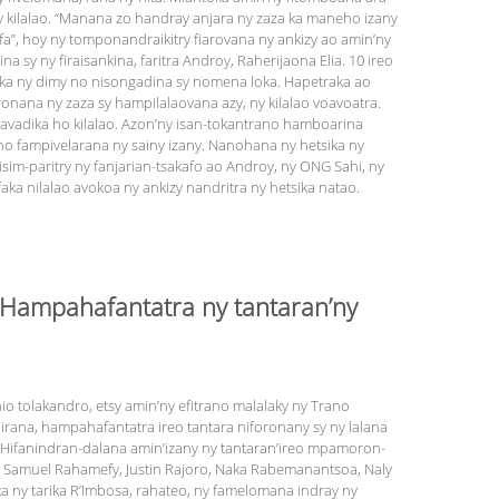
y kilalao. “Manana zo handray anjara ny zaza ka maneho izany
afa”, hoy ny tomponandraikitry fiarovana ny ankizy ao amin’ny
sy ny firaisankina, faritra Androy, Raherijaona Elia. 10 ireo
ka ny dimy no nisongadina sy nomena loka. Hapetraka ao
ana ny zaza sy hampilalaovana azy, ny kilalao voavoatra.
o avadika ho kilalao. Azon’ny isan-tokantrano hamboarina
o fampivelarana ny sainy izany. Nanohana ny hetsika ny
sim-paritry ny fanjarian-tsakafo ao Androy, ny ONG Sahi, ny
faka nilalao avokoa ny ankizy nandritra ny hetsika natao.
: Hampahafantatra ny tantaran’ny
io tolakandro, etsy amin’ny efitrano malalaky ny Trano
irana, hampahafantatra ireo tantara niforonany sy ny lalana
sa. Hifanindran-dalana amin’izany ny tantaran’ireo mpamoron-
na, Samuel Rahamefy, Justin Rajoro, Naka Rabemanantsoa, Naly
ka ny tarika R’Imbosa, rahateo, ny famelomana indray ny