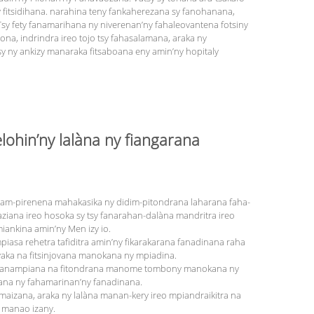
ny fitsidihana. narahina teny fankaherezana sy fanohanana,
Tsy fety fanamarihana ny niverenan’ny fahaleovantena fotsiny
ona, indrindra ireo tojo tsy fahasalamana, araka ny
y ny ankizy manaraka fitsaboana eny amin’ny hopitaly
ohin’ny lalàna ny fiangarana
azam-pirenena mahakasika ny didim-pitondrana laharana faha-
iana ireo hosoka sy tsy fanarahan-dalàna mandritra ireo
iankina amin’ny Men izy io.
iasa rehetra tafiditra amin’ny fikarakarana fanadinana raha
ka na fitsinjovana manokana ny mpiadina.
na fanampiana na fitondrana manome tombony manokana ny
nana ny fahamarinan’ny fanadinana.
amaizana, araka ny lalàna manan-kery ireo mpiandraikitra na
 manao izany.