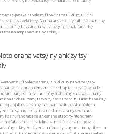
hatra amin’izay mampiasa tsy ara-dalàna ireo taratasy
ny manan-janaka hanala ny fanadinana CEPE ny CIRGN
zaza fa tsy avela irery. Aterina any amin’ny foibe iadinana ny
lana amin’ny havizanana sy ny mety ho fahatarana. Tsy
esatra no ampanaovina ny ankizy.
Notolorana vatsy ny ankizy tsy
ly
iverenan’ny fahaleovantena, nitsidika sy nankahery ary
 manaraka fitsaboana eny amin’ireo hopitalim-panjakana le­
tondram-panjakana. Notarihin’ny filohan’ny Fanavaozana ny
rina Michaël izany, tamin’ity herinandro ity. Fitsidi­hana izay
dram-panjakana amin’ny fanohanana ireo sokajin’olona
 koa fa tsy hadino izy ireo na dia eo aza ny sedra ara-
any koa ny fandraisana an-tanana ataon’ny fitondram-
 anaty fahasahiranana lalina ka mila fiahiana manokana.
volan’ny ankizy koa ity volana jona ity. Izay no antony nijerena
adin’ny Filohan’ny Fanavaozana. Vatsy sy tohana ara-tsakafo