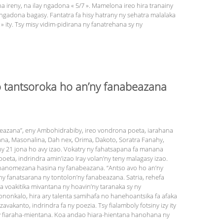
a ireny, na ilay ngadona « 5/7 ». Mamelona ireo hira tranainy
ny ngadona bagasy. Fantatra fa hisy hatrany ny sehatra malalaka
» ity. Tsy misy vidim-pidirana ny fanatrehana sy ny
 tantsoroka ho an’ny fanabeazana
beazana”, eny Ambohidrabiby, ireo vondrona poeta, iarahana
ana, Masonalina, Dah nex, Orima, Dakoto, So­ra­tra Fanahy,
y 21 jona ho avy izao. Vokatry ny fahatsapana fa manana
eta, indrindra amin’izao Iray volan’ny teny malagasy izao.
ty hanomezana hasina ny fanabeazana. “Antso avo ho an’ny
y fanatsarana ny tontolon’ny fanabeazana. Satria, rehefa
ia voakitika mivantana ny hoavin’ny taranaka sy ny
tononkalo, hira ary talenta samihafa no hanehoantsika fa afaka
akanto, indrindra fa ny poezia. Tsy fialamboly fotsiny izy ity
ny fiaraha-mientana. Koa andao hiara-hientana hanohana ny