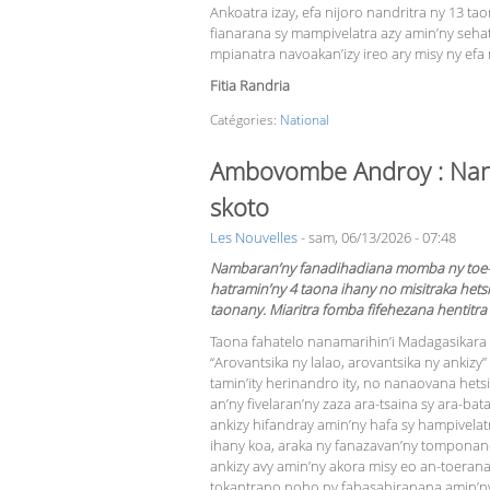
Ankoatra izay, efa nijoro nandritra ny 13 t
fianarana sy mampivelatra azy amin’ny seh
mpianatra navoakan’izy ireo ary misy ny ef
Fitia Randria
Catégories:
National
Ambovombe Androy : Nana
skoto
Les Nouvelles
-
sam, 06/13/2026 - 07:48
Nambaran’ny fanadihadiana momba ny toe-p
hatramin’ny 4 taona ihany no misitraka het
taonany. Miaritra fomba fifehezana hentitra
Taona fahatelo nanamarihin’i Madagasikara n
“Arovantsika ny lalao, arovantsika ny ankizy
tamin’ity herinandro ity, no nanaovana het
an’ny fivelaran’ny zaza ara-tsaina sy ara-ba
ankizy hifandray amin’ny hafa sy hampivelat
ihany koa, araka ny fanazavan’ny tomponandr
ankizy avy amin’ny akora misy eo an-toerana
tokantrano noho ny fahasahiranana amin’ny 