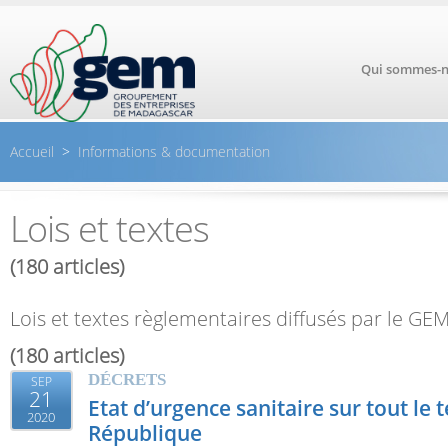
Aller au contenu principal
Qui sommes-n
Accueil
>
Informations & documentation
Lois et textes
(180 articles)
Lois et textes règlementaires diffusés par le G
(180 articles)
DÉCRETS
SEP
21
Etat d’urgence sanitaire sur tout le t
2020
République